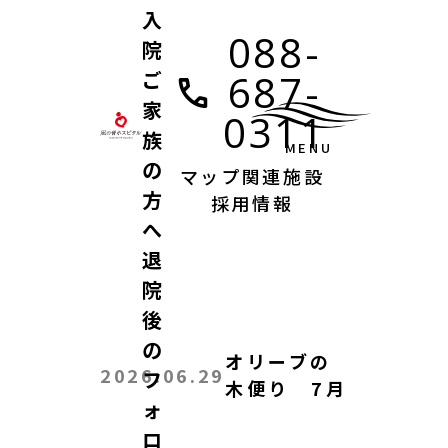
入
088-
院
ご
687-
家
0311
族
MENU
の
マップ
関連施設
方
採用情報
へ
医師
看護師/准看護師
看護助手
退
その他の職種
働きながら資格取得を目指す方
院
後
の
オリーブの
2026.06.29
フ
木便り 7月
ォ
ロ