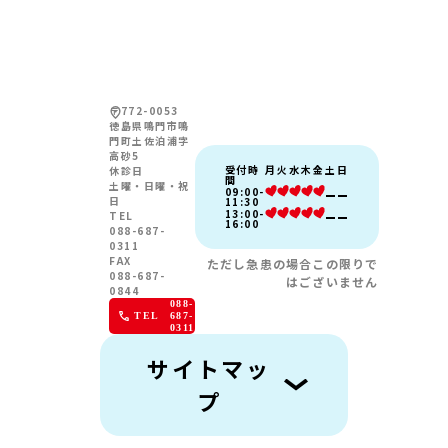
〒772-0053
徳島県鳴門市鳴
門町土佐泊浦字
高砂5
受付時
月
火
水
木
金
土
日
休診日
間
土曜・日曜・祝
09:00-
日
11:30
13:00-
TEL
16:00
088-687-
0311
FAX
ただし急患の場合この限りで
088-687-
はございません
0844
088-
TEL
687-
0311
サイトマッ
プ