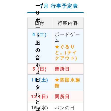
ー/
7月 行事予定表
サ
ポ
日付
行事内容
ー
ボードゲー
4 (土)
ト
ム
凪
★ぐるり
の
と。(テイ
音
クアウト)
ホ
5 (日)
閉所日
ス
ピ
11 (土)
★四国水族
館
タ
ル
12 (日)
閉所日
と
パンの日
15 (水)
は