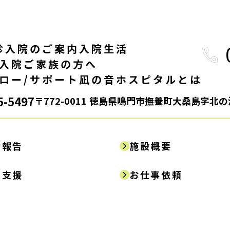
診
入院のご案内
入院生活
入院
ご家族の方へ
ロー/サポート
凪の音ホスピタルとは
5-5497
〒772-0011
徳島県鳴門市撫養町大桑島字北の
医師
看護師/准看護師
看護助手
動報告
施設概要
その他の職種
働きながら資格取得を目指す方
労支援
お仕事依頼