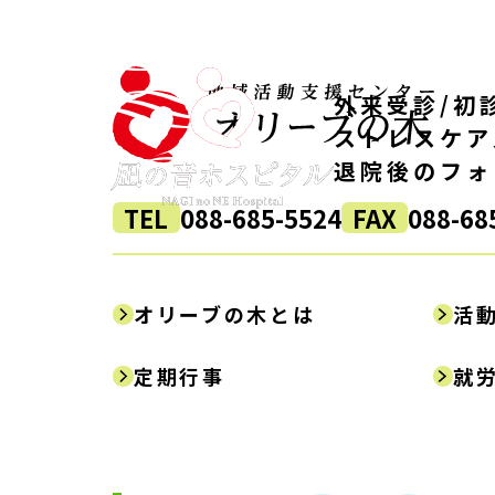
外来受診/初
ストレスケア
退院後のフォ
TEL
088-685-5524
FAX
088-68
オリーブの木とは
活
定期行事
就